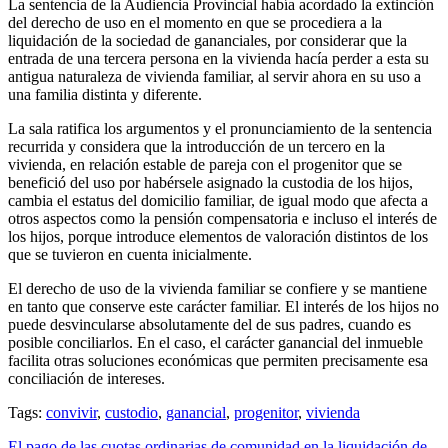
La sentencia de la Audiencia Provincial había acordado la extinción
del derecho de uso en el momento en que se procediera a la
liquidación de la sociedad de gananciales, por considerar que la
entrada de una tercera persona en la vivienda hacía perder a esta su
antigua naturaleza de vivienda familiar, al servir ahora en su uso a
una familia distinta y diferente.
La sala ratifica los argumentos y el pronunciamiento de la sentencia
recurrida y considera que la introducción de un tercero en la
vivienda, en relación estable de pareja con el progenitor que se
benefició del uso por habérsele asignado la custodia de los hijos,
cambia el estatus del domicilio familiar, de igual modo que afecta a
otros aspectos como la pensión compensatoria e incluso el interés de
los hijos, porque introduce elementos de valoración distintos de los
que se tuvieron en cuenta inicialmente.
El derecho de uso de la vivienda familiar se confiere y se mantiene
en tanto que conserve este carácter familiar. El interés de los hijos no
puede desvincularse absolutamente del de sus padres, cuando es
posible conciliarlos. En el caso, el carácter ganancial del inmueble
facilita otras soluciones económicas que permiten precisamente esa
conciliación de intereses.
Tags:
convivir
,
custodio
,
ganancial
,
progenitor
,
vivienda
El pago de las cuotas ordinarias de comunidad en la liquidación de